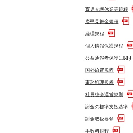
育児介護休業等規程
慶弔見舞金規程
経理規程
個人情報保護規程
公益通報者保護に関す
国外旅費規程
事務処理規程
社員総会運営規則
謝金の標準支払基準
謝金取扱要領
手数料規程