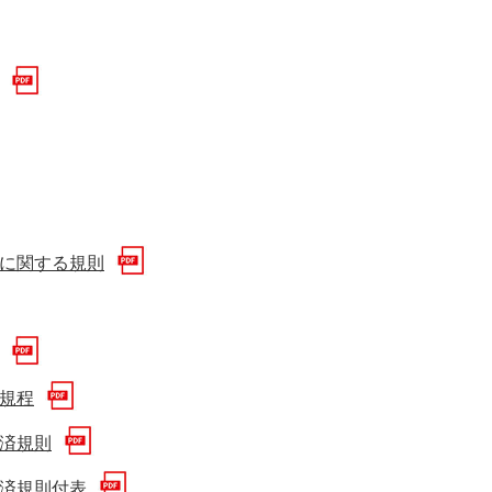
に関する規則
規程
済規則
済規則付表