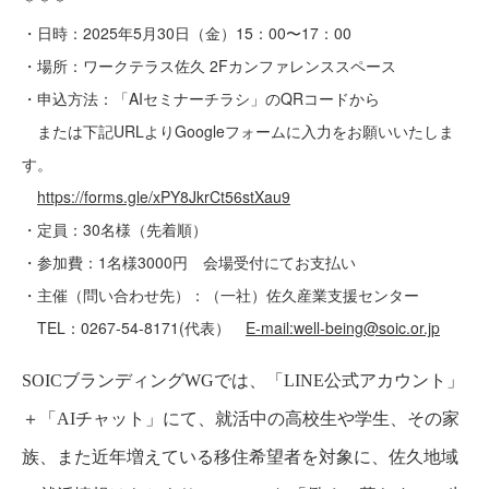
・
日時：
2025
年
5
月
30
日（金）
15
：
00
〜
17
：
00
・場所：ワークテラス佐久
2F
カンファレンススペース
・申込方法：
「
AI
セミナーチラシ」の
QR
コードから
または下記
URL
より
Google
フォームに入力をお願いいたしま
す。
https://forms.gle/xPY8JkrCt56stXau9
・定員：
30
名様（先着順）
・参加費：
1
名様
3000
円 会場受付にてお支払い
・主催（問い合わせ先）：（一社）佐久産業支援センター
TEL
：
0267-54-8171(
代表）
E-mail:well-being@soic.or.jp
SOIC
ブランディング
WG
では、「
LINE
公式アカウント」
＋「
AI
チャット」にて、就活中の高校生や学生、その家
族、また近年増えている移住希望者を対象に、佐久地域