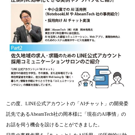
この度、
LINE
公式アカウントの「
AI
チャット」の開発委
託先である
AbeamTech
社の岡本様に「現在の
AI
事情」の
お話を伺う機会を設けることができました。