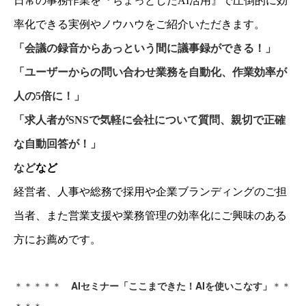
日常の事務作業を
『
ちょっとした
AI
活用
』
で圧倒的に効
率化できる実例やノウハウをご紹介いただきます。
「会議の録音からあっという間に議事録ができる！」
「ユーザーからの問い合わせ業務を自動化、作業効率が
人の
5
倍に！」
「求人者が
SNS
で気軽に会社について質問、親切で正確
な自動回答が！」
など
など
経営者、人事や総務で採用や企業ブランディングのご担
当者、また営業支援や業務管理の効率化にご興味のある
方にお薦めです。
＊＊＊＊＊
AI
セミナー「ここまできた！
AI
を使いこなす」
＊＊
＊＊＊