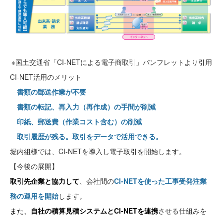
※国土交通省「CI-NETによる電子商取引」パンフレットより引用
CI-NET活用のメリット
書類の郵送作業が不要
書類の転記、再入力（再作成）の手間が削減
印紙、郵送費（作業コスト含む）の削減
取引履歴が残る。取引をデータで活用できる。
堀内組様では、CI-NETを導入し電子取引を開始します。
【今後の展開】
取引先企業と協力して
、会社間の
CI-NETを使った工事受発注業
務の運用を開始
します。
また、
自社の積算見積システムとCI-NETを連携
させる仕組みを