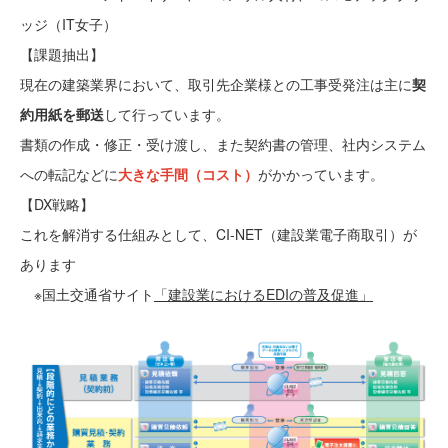
ッジ（IT女子）
【課題抽出】
現在の建築業界において、取引先企業様との工事受発注は主に
契
約用紙を郵送
して行っています。
書類の作成・修正・受け渡し、また契約書の管理、社内システム
への転記などに
大きな手間（コスト）
がかかっています。
【DX戦略】
これを解消する仕組みとして、CI-NET（建設業電子商取引）が
あります
※国土交通省サイト
「建設業におけるEDIの普及促進」