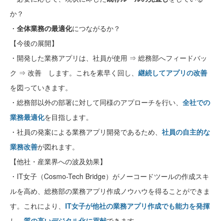
か？
・
全体業務の最適化
につながるか？
【今後の展開】
・開発した業務アプリは、社員が使用 ⇒ 総務部へフィードバッ
ク ⇒ 改善 します。これを素早く回し、
継続してアプリの改善
を図っていきます。
・総務部以外の部署に対して同様のアプローチを行い、
全社での
業務最適化
を目指します。
・社員の発案による業務アプリ開発であるため、
社員の自主的な
業務改善
が図れます。
【他社・産業界への波及効果】
・IT女子（Cosmo-Tech Bridge）がノーコードツールの作成スキ
ルを高め、総務部の業務アプリ作成ノウハウを得ることができま
す。これにより、
IT女子が他社の業務アプリ作成でも能力を発揮
し、
質の高いデジタル化に貢献
できます。