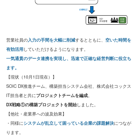
営業社員の
入力の手間を大幅に削減
するとともに、
空いた時間を
有効活用
していただけるようになります。
一気通貫のデータ連携を実現し、迅速で正確な経営判断に役立ち
ます。
【現状（10月1日現在）】
SOIC DX推進チーム、構築担当システム会社、株式会社コックス
IT担当者と共に
プロジェクトチームを編成
。
DX戦略①の構築プロジェクトを開始
しました。
【他社・産業界への波及効果】
・同様に
システムが乱立して困っている
企業の課題解決
につなが
ります。