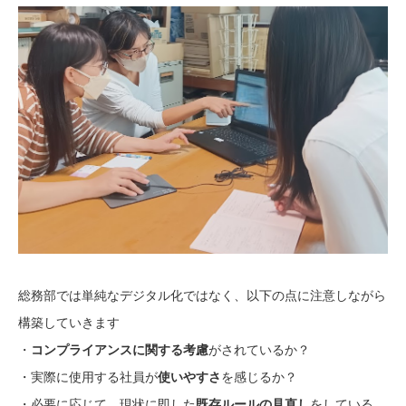
総務部では単純なデジタル化ではなく、以下の点に注意しながら
構築していきます
・
コンプライアンスに関する考慮
がされているか？
・実際に使用する社員が
使いやすさ
を感じるか？
・必要に応じて、現状に即した
既存ルールの見直し
をしている